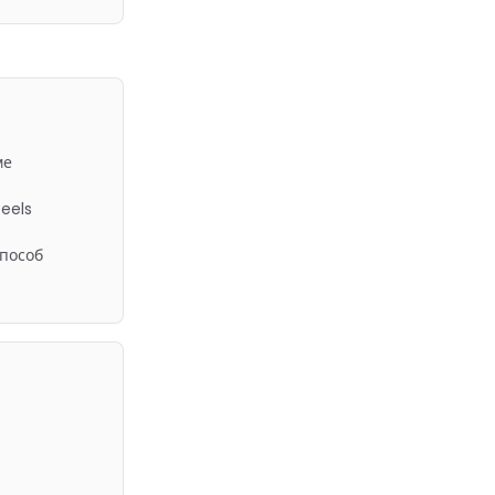
ме
Reels
пособ