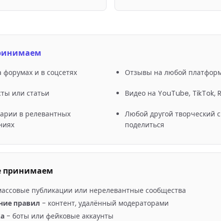
ринимаем
 форумах и в соцсетях
Отзывы на любой платфор
сты или статьи
Видео на YouTube, TikTok, 
арии в релевантных
Любой другой творческий с
ниях
поделиться
е принимаем
массовые публикации или нерелевантные сообщества
ние правил
-
контент, удалённый модераторами
ка
-
боты или фейковые аккаунты