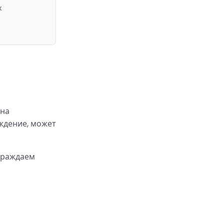
х
 на
ждение, может
граждаем