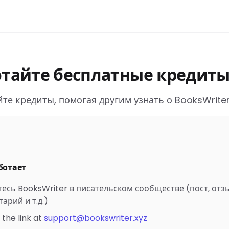
отайте бесплатные кредит
те кредиты, помогая другим узнать о BooksWriter
ботает
есь BooksWriter в писательском сообществе (пост, отзы
арий и т.д.)
 the link at
support@bookswriter.xyz