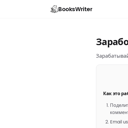
BooksWriter
Зараб
Зарабатывай
Как это ра
Поделит
коммент
Email us