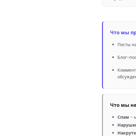
Что мы п
Посты на
Блог-по
Коммент
обсужде
Что мы н
Спам
-
Наруше
Накрут