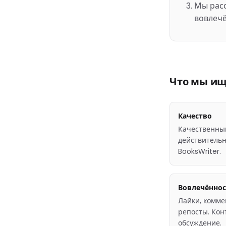
Мы расс
вовлеч
Что мы и
Качество
Качественный
действительн
BooksWriter.
Вовлечённос
Лайки, комме
репосты. Кон
обсуждение.