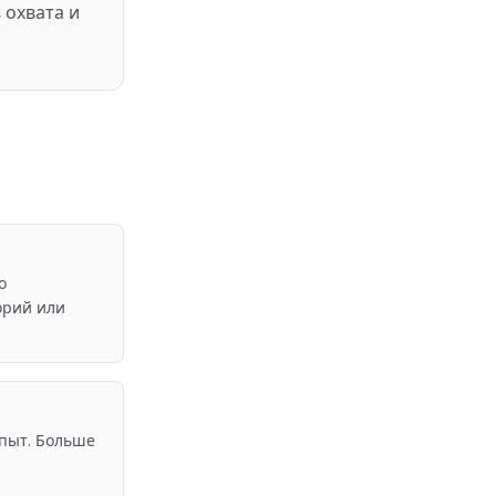
 охвата и
о
орий или
пыт. Больше