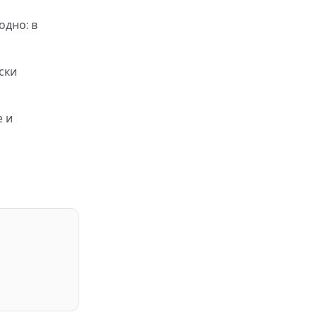
одно: в
ски
е и