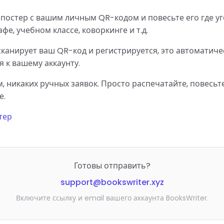
постер с вашим личным QR-кодом и повесьте его где уг
фе, учебном классе, коворкинге и т.д.
сканирует ваш QR-код и регистрируется, это автоматиче
 к вашему аккаунту.
, никаких ручных заявок. Просто распечатайте, повесьт
е.
тер
Готовы отправить?
support@bookswriter.xyz
Включите ссылку и email вашего аккаунта BooksWriter.