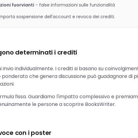
ioni fuorvianti
-
false informazioni sulle funzionalità
porta sospensione dell'account e revoca dei crediti.
no determinati i crediti
 invio individualmente. I crediti si basano su coinvolgiment
onderato che genera discussione può guadagnare di più
azioni.
ormula fissa. Guardiamo l'impatto complessivo e premiamo
enuinamente le persone a scoprire BooksWriter.
 voce con i poster