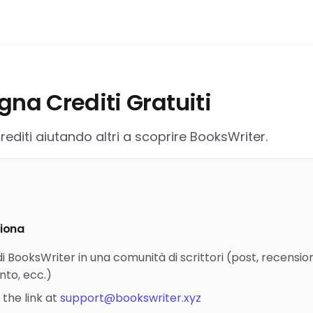
na Crediti Gratuiti
diti aiutando altri a scoprire BooksWriter.
iona
i BooksWriter in una comunità di scrittori (post, recension
to, ecc.)
 the link at
support@bookswriter.xyz