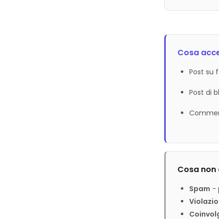
Cosa acc
Post su 
Post di b
Commenti
Cosa non
Spam
-
Violazio
Coinvol