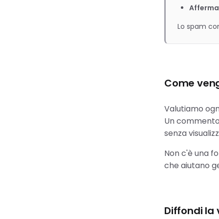
Affermaz
Lo spam com
Come vengo
Valutiamo ogni
Un commento p
senza visualizz
Non c'è una f
che aiutano g
Diffondi la