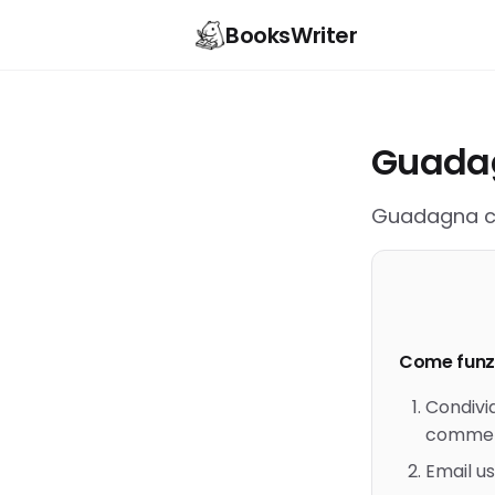
BooksWriter
Guadag
Guadagna cre
Come funz
Condivid
commen
Email us