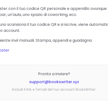
ter con il tuo codice QR personale e appendilo ovunque:
bar, un'aula, uno spazio di coworking, ecc.
no scansiona il tuo codice QR e si iscrive, viene automa
uo account.
niente invii manuali. Stampa, appendi e guadagna.
poster
Pronto a inviare?
support@bookswriter.xyz
Includi il link e l'email del tuo account BooksWriter.