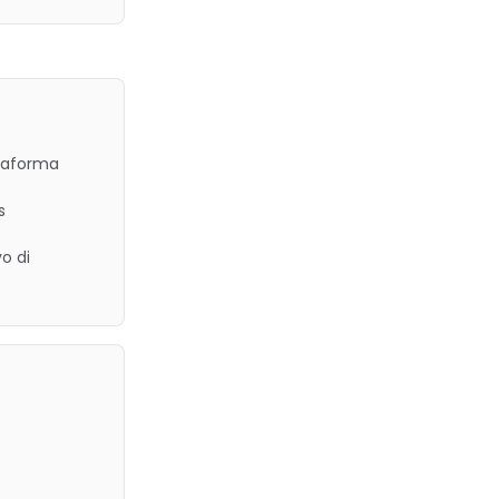
ttaforma
s
o di