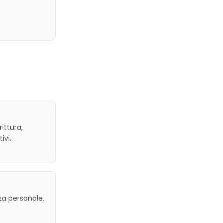
ittura,
ivi.
za personale.